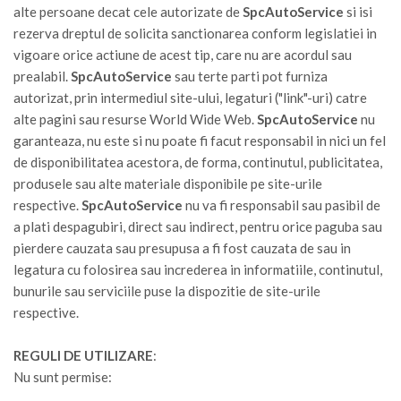
alte persoane decat cele autorizate de
SpcAutoService
si isi
rezerva dreptul de solicita sanctionarea conform legislatiei in
vigoare orice actiune de acest tip, care nu are acordul sau
prealabil.
SpcAutoService
sau terte parti pot furniza
autorizat, prin intermediul site-ului, legaturi ("link"-uri) catre
alte pagini sau resurse World Wide Web.
SpcAutoService
nu
garanteaza, nu este si nu poate fi facut responsabil in nici un fel
de disponibilitatea acestora, de forma, continutul, publicitatea,
produsele sau alte materiale disponibile pe site-urile
respective.
SpcAutoService
nu va fi responsabil sau pasibil de
a plati despagubiri, direct sau indirect, pentru orice paguba sau
pierdere cauzata sau presupusa a fi fost cauzata de sau in
legatura cu folosirea sau increderea in informatiile, continutul,
bunurile sau serviciile puse la dispozitie de site-urile
respective.
REGULI DE UTILIZARE
:
Nu sunt permise: