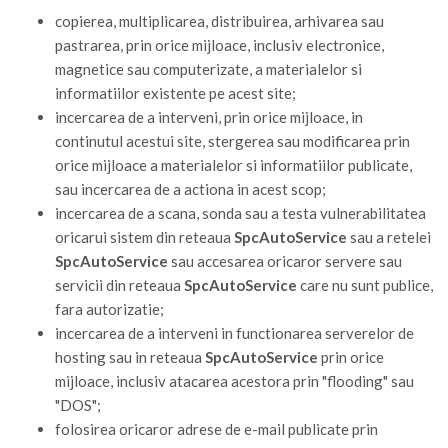
copierea, multiplicarea, distribuirea, arhivarea sau
pastrarea, prin orice mijloace, inclusiv electronice,
magnetice sau computerizate, a materialelor si
informatiilor existente pe acest site;
incercarea de a interveni, prin orice mijloace, in
continutul acestui site, stergerea sau modificarea prin
orice mijloace a materialelor si informatiilor publicate,
sau incercarea de a actiona in acest scop;
incercarea de a scana, sonda sau a testa vulnerabilitatea
oricarui sistem din reteaua
SpcAutoService
sau a retelei
SpcAutoService
sau accesarea oricaror servere sau
servicii din reteaua
SpcAutoService
care nu sunt publice,
fara autorizatie;
incercarea de a interveni in functionarea serverelor de
hosting sau in reteaua
SpcAutoService
prin orice
mijloace, inclusiv atacarea acestora prin "flooding" sau
"DOS";
folosirea oricaror adrese de e-mail publicate prin