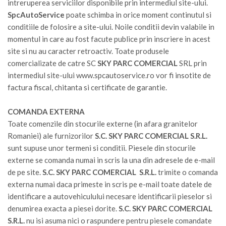
intreruperea serviciilor disponibile prin intermediul site-ului.
SpcAutoService
poate schimba in orice moment continutul si
conditiile de folosire a site-ului. Noile conditii devin valabile in
momentul in care au fost facute publice prin inscriere in acest
site si nu au caracter retroactiv. Toate produsele
comercializate de catre SC
SKY PARC COMERCIAL
SRL prin
intermediul site-ului www.spcautoservice.ro vor fi insotite de
factura fiscal, chitanta si certificate de garantie.
COMANDA EXTERNA
Toate comenzile din stocurile externe (in afara granitelor
Romaniei) ale furnizorilor
S.C. SKY PARC COMERCIAL S.R.L.
sunt supuse unor termeni si conditii. Piesele din stocurile
externe se comanda numai in scris la una din adresele de e-mail
de pe site.
S.C. SKY PARC COMERCIAL S.R.L.
trimite o comanda
externa numai daca primeste in scris pe e-mail toate datele de
identificare a autovehiculului necesare identificarii pieselor si
denumirea exacta a piesei dorite.
S.C. SKY PARC COMERCIAL
S.R.L.
nu isi asuma nici o raspundere pentru piesele comandate