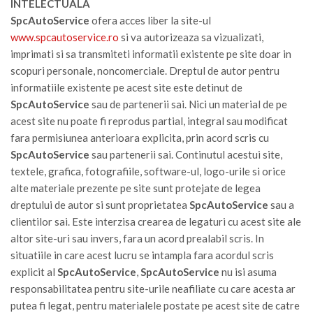
INTELECTUALA
SpcAutoService
ofera acces liber la site-ul
www.spcautoservice.ro
si va autorizeaza sa vizualizati,
imprimati si sa transmiteti informatii existente pe site doar in
scopuri personale, noncomerciale. Dreptul de autor pentru
informatiile existente pe acest site este detinut de
SpcAutoService
sau de partenerii sai. Nici un material de pe
acest site nu poate fi reprodus partial, integral sau modificat
fara permisiunea anterioara explicita, prin acord scris cu
SpcAutoService
sau partenerii sai. Continutul acestui site,
textele, grafica, fotografiile, software-ul, logo-urile si orice
alte materiale prezente pe site sunt protejate de legea
dreptului de autor si sunt proprietatea
SpcAutoService
sau a
clientilor sai. Este interzisa crearea de legaturi cu acest site ale
altor site-uri sau invers, fara un acord prealabil scris. In
situatiile in care acest lucru se intampla fara acordul scris
explicit al
SpcAutoService
,
SpcAutoService
nu isi asuma
responsabilitatea pentru site-urile neafiliate cu care acesta ar
putea fi legat, pentru materialele postate pe acest site de catre