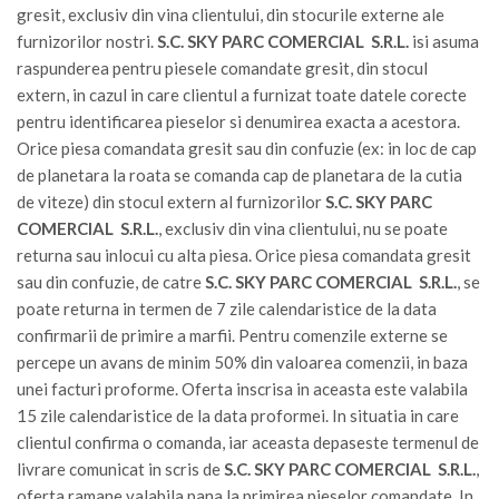
gresit, exclusiv din vina clientului, din stocurile externe ale
furnizorilor nostri.
S.C. SKY PARC COMERCIAL S.R.L.
isi asuma
raspunderea pentru piesele comandate gresit, din stocul
extern, in cazul in care clientul a furnizat toate datele corecte
pentru identificarea pieselor si denumirea exacta a acestora.
Orice piesa comandata gresit sau din confuzie (ex: in loc de cap
de planetara la roata se comanda cap de planetara de la cutia
de viteze) din stocul extern al furnizorilor
S.C. SKY PARC
COMERCIAL S.R.L.
, exclusiv din vina clientului, nu se poate
returna sau inlocui cu alta piesa. Orice piesa comandata gresit
sau din confuzie, de catre
S.C. SKY PARC COMERCIAL S.R.L.
, se
poate returna in termen de 7 zile calendaristice de la data
confirmarii de primire a marfii. Pentru comenzile externe se
percepe un avans de minim 50% din valoarea comenzii, in baza
unei facturi proforme. Oferta inscrisa in aceasta este valabila
15 zile calendaristice de la data proformei. In situatia in care
clientul confirma o comanda, iar aceasta depaseste termenul de
livrare comunicat in scris de
S.C. SKY PARC COMERCIAL S.R.L.
,
oferta ramane valabila pana la primirea pieselor comandate. In