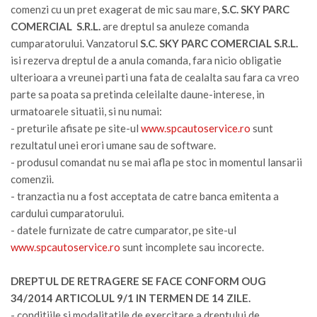
comenzi cu un pret exagerat de mic sau mare,
S.C. SKY PARC
COMERCIAL S.R.L.
are dreptul sa anuleze comanda
cumparatorului. Vanzatorul
S.C. SKY PARC COMERCIAL S.R.L.
isi rezerva dreptul de a anula comanda, fara nicio obligatie
ulterioara a vreunei parti una fata de cealalta sau fara ca vreo
parte sa poata sa pretinda celeilalte daune-interese, in
urmatoarele situatii, si nu numai:
- preturile afisate pe site-ul
www.spcautoservice.ro
sunt
rezultatul unei erori umane sau de software.
- produsul comandat nu se mai afla pe stoc in momentul lansarii
comenzii.
- tranzactia nu a fost acceptata de catre banca emitenta a
cardului cumparatorului.
- datele furnizate de catre cumparator, pe site-ul
www.spcautoservice.ro
sunt incomplete sau incorecte.
DREPTUL DE RETRAGERE SE FACE CONFORM OUG
34/2014 ARTICOLUL 9/1 IN TERMEN DE 14 ZILE.
- conditiile si modalitatile de exercitare a dreptului de