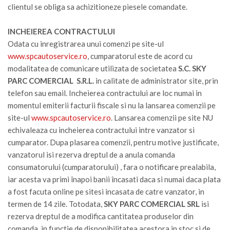
clientul se obliga sa achizitioneze piesele comandate.
INCHEIEREA CONTRACTULUI
Odata cu inregistrarea unui comenzi pe site-ul
www.spcautoservice.ro
, cumparatorul este de acord cu
modalitatea de comunicare utilizata de societatea
S.C. SKY
PARC COMERCIAL S.R.L.
in calitate de administrator site, prin
telefon sau email. Incheierea contractului are loc numai in
momentul emiterii facturii fiscale si nu la lansarea comenzii pe
site-ul
www.spcautoservice.ro
. Lansarea comenzii pe site NU
echivaleaza cu incheierea contractului intre vanzator si
cumparator. Dupa plasarea comenzii, pentru motive justificate,
vanzatorul isi rezerva dreptul de a anula comanda
consumatorului (cumparatorului) , fara o notificare prealabila,
iar acesta va primi înapoi banii încasati daca si numai daca plata
a fost facuta online pe sitesi incasata de catre vanzator, in
termen de 14 zile. Totodata,
SKY PARC COMERCIAL SRL
isi
rezerva dreptul de a modifica cantitatea produselor din
comanda, in functie de disponibilitatea acestora in stoc si de