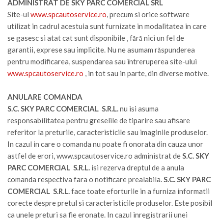
ADMINISTRAT DE SKY PARC COMERCIAL SRL
Site-ul
www.spcautoservice.ro
, precum si orice software
utilizat in cadrul acestuia sunt furnizate in modalitatea in care
se gasesc si atat cat sunt disponibile , fără nici un fel de
garantii, exprese sau implicite. Nu ne asumam răspunderea
pentru modificarea, suspendarea sau întreruperea site-ului
www.spcautoservice.ro
, in tot sau in parte, din diverse motive.
ANULARE COMANDA
S.C. SKY PARC COMERCIAL S.R.L.
nu isi asuma
responsabilitatea pentru greselile de tiparire sau afisare
referitor la preturile, caracteristicile sau imaginile produselor.
In cazul in care o comanda nu poate fi onorata din cauza unor
astfel de erori, www.spcautoservice.ro administrat de
S.C. SKY
PARC COMERCIAL S.R.L.
isi rezerva dreptul de a anula
comanda respectiva fara o notificare prealabila.
S.C. SKY PARC
COMERCIAL S.R.L.
face toate eforturile in a furniza informatii
corecte despre pretul si caracteristicile produselor. Este posibil
ca unele preturi sa fie eronate. In cazul inregistrarii unei