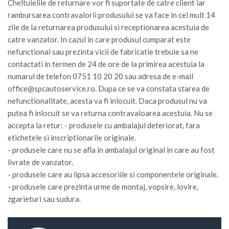
Cheltuielile de returnare vor fi suportate de catre client iar
rambursarea contravalorii produsului se va face in cel mult 14
zile de la returnarea produsului si receptionarea acestuia de
catre vanzator. In cazul in care produsul cumparat este
nefunctional sau prezinta vicii de fabricatie trebuie sa ne
contactati in termen de 24 de ore de la primirea acestuia la
numarul de telefon 0751 10 20 20 sau adresa de e-mail
office@spcautoservice.ro
. Dupa ce se va constata starea de
nefunctionalitate, acesta va fi inlocuit. Daca produsul nu va
putea fi inlocuit se va returna contravaloarea acestuia. Nu se
accepta la retur: - produsele cu ambalajul deteriorat, fara
etichetele si inscriptionarile originale.
- produsele care nu se afla in ambalajul original in care au fost
livrate de vanzator.
- produsele care au lipsa accesoriile si componentele originale.
- produsele care prezinta urme de montaj, vopsire, lovire,
zgarieturi sau sudura.