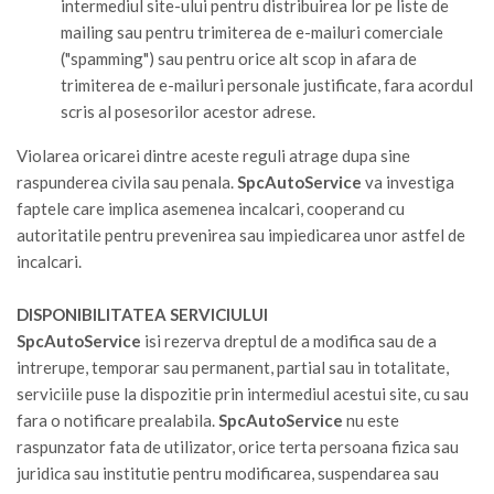
intermediul site-ului pentru distribuirea lor pe liste de
mailing sau pentru trimiterea de e-mailuri comerciale
("spamming") sau pentru orice alt scop in afara de
trimiterea de e-mailuri personale justificate, fara acordul
scris al posesorilor acestor adrese.
Violarea oricarei dintre aceste reguli atrage dupa sine
raspunderea civila sau penala.
SpcAutoService
va investiga
faptele care implica asemenea incalcari, cooperand cu
autoritatile pentru prevenirea sau impiedicarea unor astfel de
incalcari.
DISPONIBILITATEA SERVICIULUI
SpcAutoService
isi rezerva dreptul de a modifica sau de a
intrerupe, temporar sau permanent, partial sau in totalitate,
serviciile puse la dispozitie prin intermediul acestui site, cu sau
fara o notificare prealabila.
SpcAutoService
nu este
raspunzator fata de utilizator, orice terta persoana fizica sau
juridica sau institutie pentru modificarea, suspendarea sau