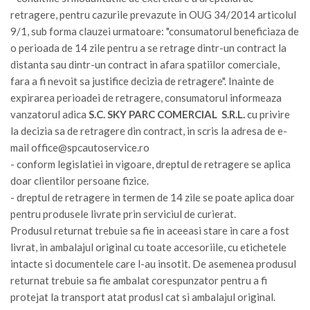
retragere, pentru cazurile prevazute in OUG 34/2014 articolul
9/1, sub forma clauzei urmatoare: "consumatorul beneficiaza de
o perioada de 14 zile pentru a se retrage dintr-un contract la
distanta sau dintr-un contract in afara spatiilor comerciale,
fara a fi nevoit sa justifice decizia de retragere". Inainte de
expirarea perioadei de retragere, consumatorul informeaza
vanzatorul adica
S.C. SKY PARC COMERCIAL S.R.L.
cu privire
la decizia sa de retragere din contract, in scris la adresa de e-
mail
office@spcautoservice.ro
- conform legislatiei in vigoare, dreptul de retragere se aplica
doar clientilor persoane fizice.
- dreptul de retragere in termen de 14 zile se poate aplica doar
pentru produsele livrate prin serviciul de curierat.
Produsul returnat trebuie sa fie in aceeasi stare in care a fost
livrat, in ambalajul original cu toate accesoriile, cu etichetele
intacte si documentele care l-au insotit. De asemenea produsul
returnat trebuie sa fie ambalat corespunzator pentru a fi
protejat la transport atat produsl cat si ambalajul original.