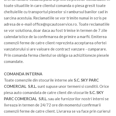
toate situatiile in care clientul comanda o piesa gresit toate
cheltuielile cu transportul pieselor si rambursul banilor cad in
sarcina acestuia. Reclamatiile se vor trimite numai in scris pe
adresa de e-mail
office@spcautoservice.ro
. Toate reclamatiile
se vor solutiona, doar daca au fost trimise in termen de 7 zile
calendaristice de la confirmarea de primire a marfii. Emiterea
comenzii ferme de catre client reprezinta acceptarea ofertei
vanzatorului si are valoare de contract vanzare - cumparare.
Prin comanda ferma clientul se obliga sa achizitioneze piesele
comandate.
COMANDA INTERNA
Toate comenzile din stocurile interne ale
S.C. SKY PARC
COMERCIAL S.R.L.
sunt supuse unor termeni si conditii. Orice
piesa auto comandata de catre client din stocurile
S.C. SKY
PARC COMERCIAL S.R.L.
sau ale furnizorilor nostri interni se
livreaza in termen de 24/72 ore din momentul confirmarii
comenzii ferme de catre client. Livrarea se va face prin curierul