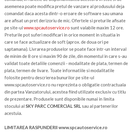
asemenea poate modifica pretul de vanzare al produsului deja
comandat daca acesta dintr-o eroare de software sau umana
are afisat un pret derizoriu de mic. Ofertele si preturile afisate
pe site-ul
www.spcautoservice.ro
sunt valabile maxim 12 ore.
Preturile pot suferi modificari in orice moment in situatia in
care se face actualizare de soft (aprox. de doua ori pe
saptamana). Livrarea produselor se poate face intr-un interval
de minim de 8 ore si maxim 90 de zile, din momentul in care s-au
validat toate detaliile comenzii - modalitate de plata, termen de
plata, termen de livare. Toate informatiile si modalitatile
folosite pentru descrierea bunurilor pe site-ul
www.spcautoservice.ro nu reprezinta o obligatie contractuala
din partea Vanzatorului, acestea fiind utilizate exclusiv cu titlu
de prezentare. Produsele sunt disponibile numai in limita
stocului al
SKY PARC COMERCIAL SRL
sau al partenerilor
acestuia.
LIMITAREA RASPUNDERII www.spcautoservice.ro