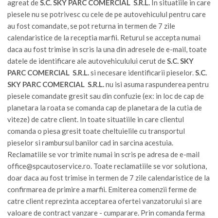
agreat de
S.C. SKY PARC COMERCIAL S.R.L.
In situatiile in care
piesele nu se potrivesc cu cele de pe autovehiculul pentru care
au fost comandate, se pot returna in termen de 7 zile
calendaristice de la receptia marfii. Returul se accepta numai
daca au fost trimise in scris la una din adresele de e-mail, toate
datele de identificare ale autovehiculului cerut de
S.C. SKY
PARC COMERCIAL S.R.L.
si necesare identificarii pieselor.
S.C.
SKY PARC COMERCIAL S.R.L.
nu isi asuma raspunderea pentru
piesele comandate gresit sau din confuzie (ex: in loc de cap de
planetara la roata se comanda cap de planetara de la cutia de
viteze) de catre client. In toate situatiile in care clientul
comanda o piesa gresit toate cheltuielile cu transportul
pieselor si rambursul banilor cad in sarcina acestuia.
Reclamatiile se vor trimite numai in scris pe adresa de e-mail
office@spcautoservice.ro
. Toate reclamatiile se vor solutiona,
doar daca au fost trimise in termen de 7 zile calendaristice de la
confirmarea de primire a marfii. Emiterea comenzii ferme de
catre client reprezinta acceptarea ofertei vanzatorului si are
valoare de contract vanzare - cumparare. Prin comanda ferma